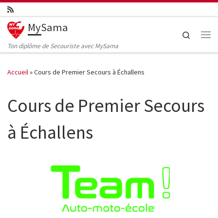
Skip to content
MySama
Search
Me
Ton diplôme de Secouriste avec MySama
Accueil
»
Cours de Premier Secours à Échallens
Cours de Premier Secours
à Échallens